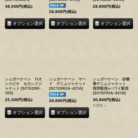
38,500
円
(税込)
28,600
円
(税込)
28,600
円
(税込)
オプション選択
オプション選択
オプション選択
シュガーケーン 11オ
シュガーケーン サー
シュガーケーン 砂糖
ンスピケ セカンドジ
ド デニムジャケット
黍デニムジャケット
ャケット
[
SC15290-
[
SC12962A-421A
]
琉球藍混×ハワイ藍混
105
]
[
SC10701A-421A
]
25,300
円
(税込)
30,800
円
(税込)
28,600
円
(税込)
在庫数 ×
オプション選択
オプション選択