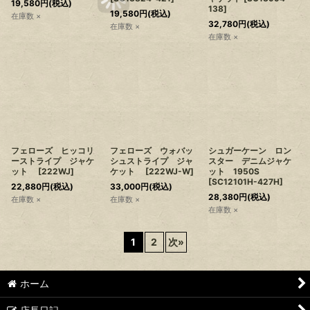
19,580
円
(税込)
138
]
19,580
円
(税込)
在庫数 ×
32,780
円
(税込)
在庫数 ×
在庫数 ×
フェローズ ヒッコリ
フェローズ ウォバッ
シュガーケーン ロン
ーストライプ ジャケ
シュストライプ ジャ
スター デニムジャケ
ット
[
222WJ
]
ケット
[
222WJ-W
]
ット 1950S
[
SC12101H-427H
]
22,880
円
(税込)
33,000
円
(税込)
28,380
円
(税込)
在庫数 ×
在庫数 ×
在庫数 ×
1
2
次
»
ホーム