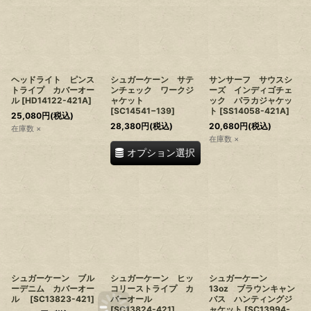
ヘッドライト ピンス
シュガーケーン サテ
サンサーフ サウスシ
トライプ カバーオー
ンチェック ワークジ
ーズ インディゴチェ
ル
[
HD14122-421A
]
ャケット
ック パラカジャケッ
[
SC14541−139
]
ト
[
SS14058-421A
]
25,080
円
(税込)
28,380
円
(税込)
20,680
円
(税込)
在庫数 ×
在庫数 ×
オプション選択
シュガーケーン ブル
シュガーケーン ヒッ
シュガーケーン
ーデニム カバーオー
コリーストライプ カ
13oz ブラウンキャン
ル
[
SC13823-421
]
バーオール
バス ハンティングジ
[
SC13824-421
]
ャケット
[
SC13994-