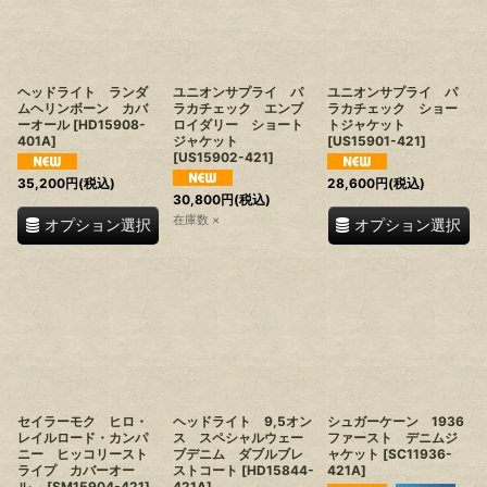
ヘッドライト ランダ
ユニオンサプライ パ
ユニオンサプライ パ
ムヘリンボーン カバ
ラカチェック エンブ
ラカチェック ショー
ーオール
[
HD15908-
ロイダリー ショート
トジャケット
401A
]
ジャケット
[
US15901-421
]
[
US15902-421
]
35,200
円
(税込)
28,600
円
(税込)
30,800
円
(税込)
在庫数 ×
オプション選択
オプション選択
セイラーモク ヒロ・
ヘッドライト 9,5オン
シュガーケーン 1936
レイルロード・カンパ
ス スペシャルウェー
ファースト デニムジ
ニー ヒッコリースト
ブデニム ダブルブレ
ャケット
[
SC11936-
ライプ カバーオー
ストコート
[
HD15844-
421A
]
ル
[
SM15904-421
]
421A
]