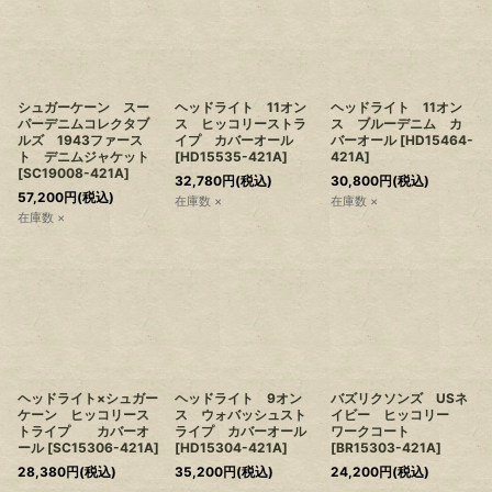
シュガーケーン スー
ヘッドライト 11オン
ヘッドライト 11オン
パーデニムコレクタブ
ス ヒッコリーストラ
ス ブルーデニム カ
ルズ 1943ファース
イプ カバーオール
バーオール
[
HD15464-
ト デニムジャケット
[
HD15535-421A
]
421A
]
[
SC19008-421A
]
32,780
円
(税込)
30,800
円
(税込)
57,200
円
(税込)
在庫数 ×
在庫数 ×
在庫数 ×
ヘッドライト×シュガー
ヘッドライト 9オン
バズリクソンズ USネ
ケーン ヒッコリース
ス ウォバッシュスト
イビー ヒッコリー
トライプ カバーオ
ライプ カバーオール
ワークコート
ール
[
SC15306-421A
]
[
HD15304-421A
]
[
BR15303-421A
]
28,380
円
(税込)
35,200
円
(税込)
24,200
円
(税込)