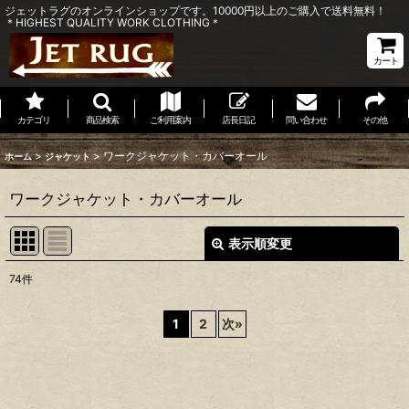
ジェットラグのオンラインショップです。10000円以上のご購入で送料無料！
＊HIGHEST QUALITY WORK CLOTHING＊
カート
カテゴリ
商品検索
ご利用案内
店長日記
問い合わせ
その他
>
>
ワークジャケット・カバーオール
ホーム
ジャケット
ワークジャケット・カバーオール
表示順変更
閉じる
74
件
表示数
:
1
2
次
»
並び順
:
絞り込む