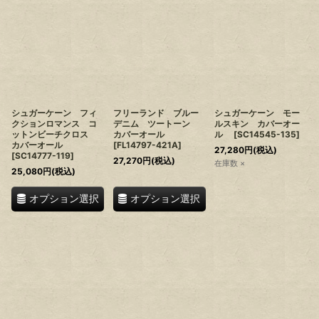
シュガーケーン フィ
フリーランド ブルー
シュガーケーン モー
クションロマンス コ
デニム ツートーン
ルスキン カバーオー
ットンビーチクロス
カバーオール
ル
[
SC14545-135
]
カバーオール
[
FL14797-421A
]
27,280
円
(税込)
[
SC14777-119
]
27,270
円
(税込)
在庫数 ×
25,080
円
(税込)
オプション選択
オプション選択