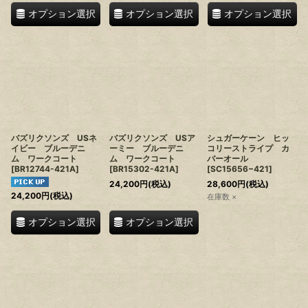
オプション選択
オプション選択
オプション選択
バズリクソンズ USネ
バズリクソンズ USア
シュガーケーン ヒッ
イビー ブルーデニ
ーミー ブルーデニ
コリーストライプ カ
ム ワークコート
ム ワークコート
バーオール
[
BR12744-421A
]
[
BR15302-421A
]
[
SC15656−421
]
24,200
円
(税込)
28,600
円
(税込)
24,200
円
(税込)
在庫数 ×
オプション選択
オプション選択