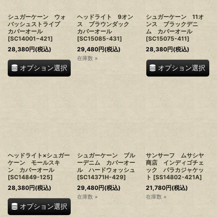
シュガーケーン ウォ
ヘッドライト 9オン
シュガーケーン 11オ
バッシュストライプ
ス ブラウンダック
ンス ブラックデニ
カバーオール
カバーオール
ム カバーオール
[
SC14001−421
]
[
SC15085-431
]
[
SC15075-411
]
28,380
円
(税込)
29,480
円
(税込)
28,380
円
(税込)
在庫数 ×
オプション選択
オプション選択
ヘッドライト×シュガー
シュガーケーン ブル
サンサーフ ムサシヤ
ケーン モールスキ
ーデニム カバーオー
商店 インディゴチェ
ン カバーオール
ル ハードウォッシュ
ック パラカジャケッ
[
SC14849-125
]
[
SC14371H-429
]
ト
[
SS14802-421A
]
28,380
円
(税込)
29,480
円
(税込)
21,780
円
(税込)
在庫数 ×
在庫数 ×
オプション選択