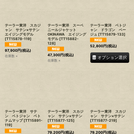
テーラー東洋 スカジ
テーラー東洋 スーベ
テーラー東洋 ベトジ
ャン サテン×サテン
ニールジャケット
ャン ドラゴン ベー
エイジングモデル
OKINAWA エイジング
ジュ
[
TT15879-133
]
[
TT15878-119
]
モデル
[
TT15882-
128
]
52,800
円
(税込)
97,900
円
(税込)
47,300
円
(税込)
在庫数 ×
オプション選択
在庫数 ×
テーラー東洋 サテ
テーラー東洋 スカジ
テーラー東洋 スカジ
ン ベトジャン ベト
ャン サテン×サテン
ャン サテン×サテン
ナムマップ
[
TT15891-
[
TT15877-125
]
[
TT15877-219
]
119
]
79,200
円
(税込)
79,200
円
(税込)