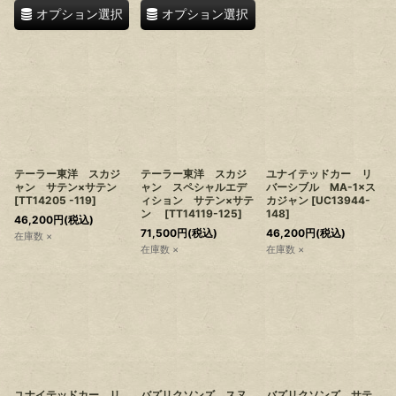
オプション選択
オプション選択
テーラー東洋 スカジ
テーラー東洋 スカジ
ユナイテッドカー リ
ャン サテン×サテン
ャン スペシャルエデ
バーシブル MA-1×ス
[
TT14205 -119
]
ィション サテン×サテ
カジャン
[
UC13944-
ン
[
TT14119-125
]
148
]
46,200
円
(税込)
71,500
円
(税込)
46,200
円
(税込)
在庫数 ×
在庫数 ×
在庫数 ×
ユナイテッドカー リ
バズリクソンズ スヌ
バズリクソンズ サテ