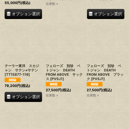
55,000
円
(税込)
在庫数 ×
オプション選択
オプション選択
テーラー東洋 スカジ
フェローズ 別珍 ベ
フェローズ 別珍 ベ
ャン サテン×サテン
トジャン DEATH
トジャン DEATH
[
TT15877-119
]
FROM ABOVE サック
FROM ABOVE ブラッ
ス
[
PVSJ1
]
ク
[
PVSJ1
]
79,200
円
(税込)
27,500
円
(税込)
27,500
円
(税込)
在庫数 ×
在庫数 ×
オプション選択