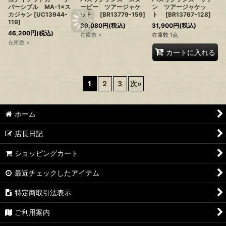
バーシブル MA-1×ス
ーピー ツアージャケ
ン ツアージャケッ
カジャン
[
UC13944-
ット
[
BR13779-159
]
ト
[
BR13767-128
]
119
]
36,080
円
(税込)
31,900
円
(税込)
46,200
円
(税込)
在庫数 ×
在庫数 1点
在庫数 ×
カートに入れる
1
2
3
次
»
ホーム
店長日記
ショッピングカート
最近チェックしたアイテム
特定商取引法表示
ご利用案内