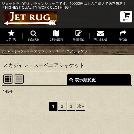
ジェットラグのオンラインショップです。10000円以上のご購入で送料無料！
＊HIGHEST QUALITY WORK CLOTHING＊
カート
カテゴリ
商品検索
ご利用案内
店長日記
問い合わせ
その他
>
>
スカジャン・スーベニアジャケット
ホーム
ジャケット
スカジャン・スーベニアジャケット
表示順変更
閉じる
145
件
表示数
:
1
2
3
次
»
並び順
:
絞り込む