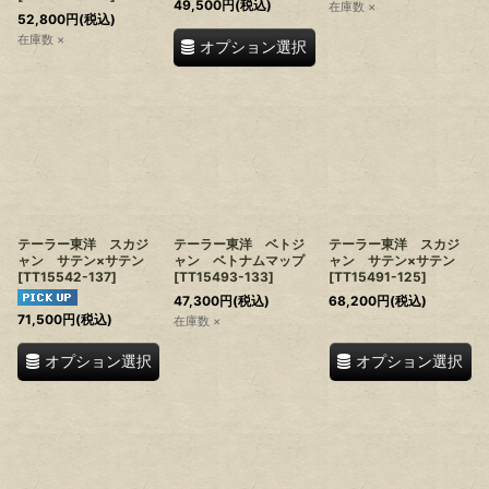
49,500
円
(税込)
在庫数 ×
52,800
円
(税込)
在庫数 ×
オプション選択
テーラー東洋 スカジ
テーラー東洋 ベトジ
テーラー東洋 スカジ
ャン サテン×サテン
ャン ベトナムマップ
ャン サテン×サテン
[
TT15542-137
]
[
TT15493-133
]
[
TT15491-125
]
47,300
円
(税込)
68,200
円
(税込)
71,500
円
(税込)
在庫数 ×
オプション選択
オプション選択