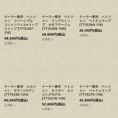
テーラー東洋 ベトジ
テーラー東洋 ベトジ
テーラー東洋 ベトジ
ャン リバーシブル
ャン リップストッ
ャン ベトナムマップ
コットンツイル×リップ
プ カモフラージュ
[
TT15394-119
]
ストップ
[
TT15397-
[
TT15396-198
]
45,100
円
(税込)
119
]
39,600
円
(税込)
在庫数 ×
49,500
円
(税込)
在庫数 ×
在庫数 ×
テーラー東洋 スカジ
テーラー東洋 ベトジ
テーラー東洋 ベトジ
ャン サテン×サテン
ャン タイガー エイ
ャン ベトナムマップ
[
TT15282-125
]
ジングモデル
[
TT15275-119
]
[
TT15276-119
]
60,500
円
(税込)
42,900
円
(税込)
52,800
円
(税込)
在庫数 ×
在庫数 ×
在庫数 ×