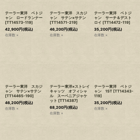
テーラー東洋 ベトジ
テーラー東洋 スカジ
テーラー東洋 ベトジ
ャン ロードランナー
ャン サテン×サテン
ャン サーチ＆デスト
[
TT14573-119
]
[
TT14571-219
]
ロイ
[
TT14472-119
]
42,900
円
(税込)
46,200
円
(税込)
35,200
円
(税込)
在庫数 ×
在庫数 ×
在庫数 ×
テーラー東洋 スカジ
テーラー東洋×ストレイ
テーラー東洋 ベトジ
ャン サテン×サテン
キャッツ オフィシャ
ャン 1ST
[
TT14343-
[
TT14465-190
]
ル スーベニアジャケ
119
]
ット
[
TT14387
]
46,200
円
(税込)
35,200
円
(税込)
68,200
円
(税込)
在庫数 ×
在庫数 ×
在庫数 ×