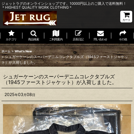
ジェットラグのオンラインショップです。10000円以上のご購入で送料無料！
＊HIGHEST QUALITY WORK CLOTHING＊
カート
カテゴリ
商品検索
ご利用案内
店長日記
問い合わせ
その他
>
ホーム
What's New
>
シュガーケーンのスーパーデニムコレクタブルズ（1945ファーストジャケッ
ト）が入荷しました。
シュガーケーンのスーパーデニムコレクタブルズ
（1945ファーストジャケット）が入荷しました。
2025
03
08
年
月
日