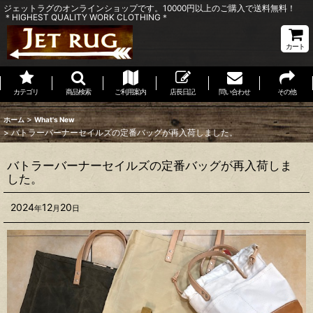
ジェットラグのオンラインショップです。10000円以上のご購入で送料無料！
＊HIGHEST QUALITY WORK CLOTHING＊
カート
カテゴリ
商品検索
ご利用案内
店長日記
問い合わせ
その他
>
ホーム
What's New
>
バトラーバーナーセイルズの定番バッグが再入荷しました。
バトラーバーナーセイルズの定番バッグが再入荷しま
した。
2024
12
20
年
月
日