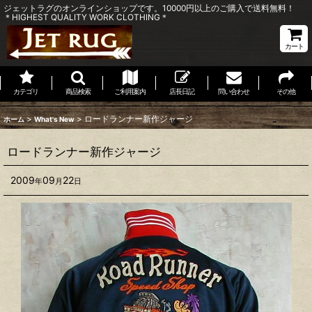
ジェットラグのオンラインショップです。10000円以上のご購入で送料無料！
＊HIGHEST QUALITY WORK CLOTHING＊
カート
カテゴリ
商品検索
ご利用案内
店長日記
問い合わせ
その他
>
>
ロードランナー新作ジャージ
ホーム
What's New
ロードランナー新作ジャージ
2009
09
22
年
月
日