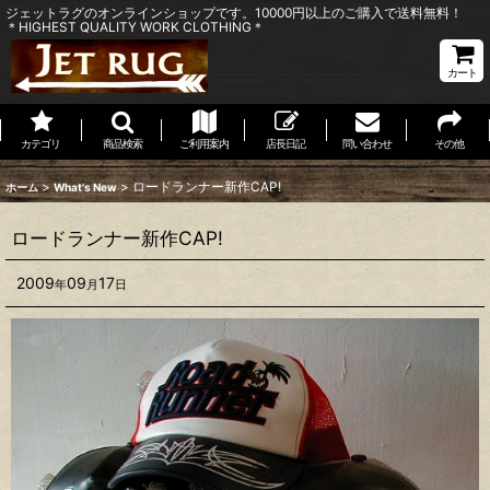
ジェットラグのオンラインショップです。10000円以上のご購入で送料無料！
＊HIGHEST QUALITY WORK CLOTHING＊
カート
カテゴリ
商品検索
ご利用案内
店長日記
問い合わせ
その他
>
>
ロードランナー新作CAP!
ホーム
What's New
ロードランナー新作CAP!
2009
09
17
年
月
日