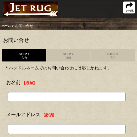
その他
>
お問い合せ
ホーム
お問い合せ
STEP 1
STEP 2
STEP 3
入力
確認
完了
＊ハンドルネームでのお問い合わせには応じかねます。
お名前
[
必須
]
メールアドレス
[
必須
]