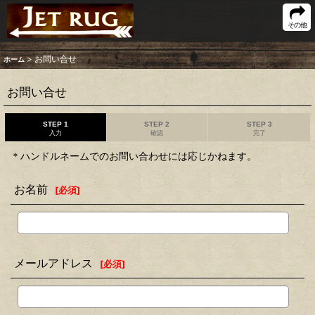
その他
>
お問い合せ
ホーム
お問い合せ
STEP 1
STEP 2
STEP 3
入力
確認
完了
＊ハンドルネームでのお問い合わせには応じかねます。
お名前
[
必須
]
メールアドレス
[
必須
]