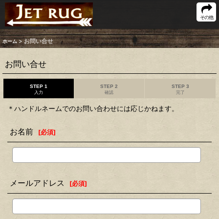
その他
>
お問い合せ
ホーム
お問い合せ
STEP 1
STEP 2
STEP 3
入力
確認
完了
＊ハンドルネームでのお問い合わせには応じかねます。
お名前
[
必須
]
メールアドレス
[
必須
]