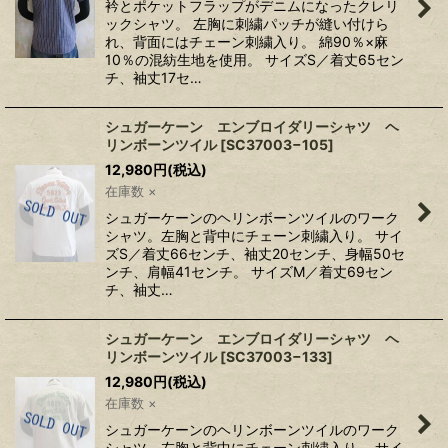
衿とポケットフラップがデニムになったクレリ
ックシャツ。 左胸に刺繍パッチが縫い付けら
れ、背面にはチェーン刺繍入り。 綿90％×麻
10％の混紡生地を使用。 サイズS／着丈65セン
チ、袖丈17セ…
シュガーケーン エンブロイダリーシャツ ヘ
リンボーンツイル
[
SC37003−105
]
12,980
円
(税込)
在庫数 ×
シュガーケーンのヘリンボーンツイルのワーク
シャツ。左胸と背中にチェーン刺繍入り。 サイ
ズS／着丈66センチ、袖丈20センチ、身幅50セ
ンチ、肩幅41センチ。 サイズM／着丈69セン
チ、袖丈…
シュガーケーン エンブロイダリーシャツ ヘ
リンボーンツイル
[
SC37003−133
]
12,980
円
(税込)
在庫数 ×
シュガーケーンのヘリンボーンツイルのワーク
シャツ。左胸と背中にチェーン刺繍入り。 サイ