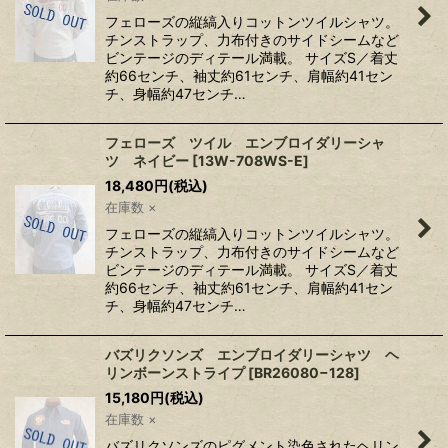
フェローズの縦縞入りコットンツイルシャツ。
チンストラップ、力布付きのサイドシームなど
ビンテージのディテール満載。 サイズS／着丈
約66センチ、袖丈約61センチ、肩幅約41セン
チ、身幅約47センチ…
フェローズ ツイル エンブロイダリーシャ
ツ ネイビー
[
13W-708WS-E
]
18,480
円
(税込)
在庫数 ×
フェローズの縦縞入りコットンツイルシャツ。
チンストラップ、力布付きのサイドシームなど
ビンテージのディテール満載。 サイズS／着丈
約66センチ、袖丈約61センチ、肩幅約41セン
チ、身幅約47センチ…
バズリクソンズ エンブロイダリーシャツ ヘ
リンボーンストライプ
[
BR26080−128
]
15,180
円
(税込)
在庫数 ×
バズリクソンズのピグメント染色されたヘリン