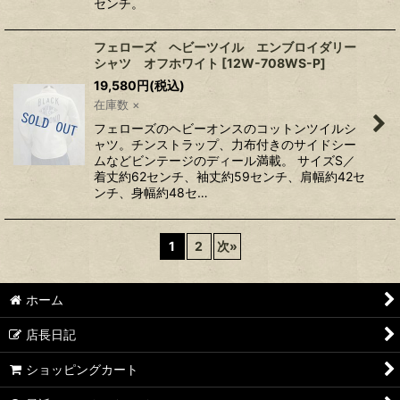
センチ。
フェローズ ヘビーツイル エンブロイダリー
シャツ オフホワイト
[
12W-708WS-P
]
19,580
円
(税込)
在庫数 ×
フェローズのヘビーオンスのコットンツイルシ
ャツ。チンストラップ、力布付きのサイドシー
ムなどビンテージのディール満載。 サイズS／
着丈約62センチ、袖丈約59センチ、肩幅約42セ
ンチ、身幅約48セ…
1
2
次
»
ホーム
店長日記
ショッピングカート