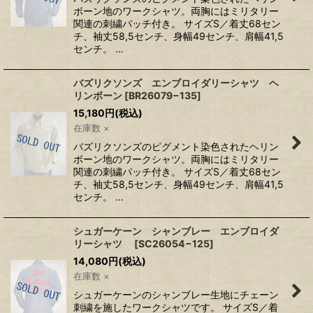
ボーン地のワークシャツ。両胸にはミリタリー
関連の刺繍パッチ付き。 サイズS／着丈68セン
チ、袖丈58,5センチ、身幅49センチ、肩幅41,5
センチ。 …
バズリクソンズ エンブロイダリーシャツ ヘ
リンボーン
[
BR26079−135
]
15,180
円
(税込)
在庫数 ×
バズリクソンズのピグメント染色されたヘリン
ボーン地のワークシャツ。両胸にはミリタリー
関連の刺繍パッチ付き。 サイズS／着丈68セン
チ、袖丈58,5センチ、身幅49センチ、肩幅41,5
センチ。 …
シュガーケーン シャンブレー エンブロイダ
リーシャツ
[
SC26054−125
]
14,080
円
(税込)
在庫数 ×
シュガーケーンのシャンブレー生地にチェーン
刺繍を施したワークシャツです。 サイズS／着