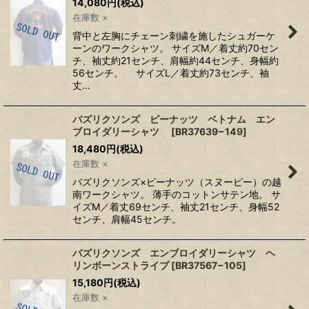
14,080
円
(税込)
在庫数 ×
背中と左胸にチェーン刺繍を施したシュガーケ
ーンのワークシャツ。 サイズM／着丈約70セン
チ、袖丈約21センチ、肩幅約44センチ、身幅約
56センチ。 サイズL／着丈約73センチ、袖
丈…
バズリクソンズ ピーナッツ ベトナム エン
ブロイダリーシャツ
[
BR37639−149
]
18,480
円
(税込)
在庫数 ×
バズリクソンズ×ピーナッツ（スヌーピー）の越
南ワークシャツ。 薄手のコットンサテン地。 サ
イズM／着丈69センチ、袖丈21センチ、身幅52
センチ、肩幅45センチ。
バズリクソンズ エンブロイダリーシャツ ヘ
リンボーンストライプ
[
BR37567−105
]
15,180
円
(税込)
在庫数 ×