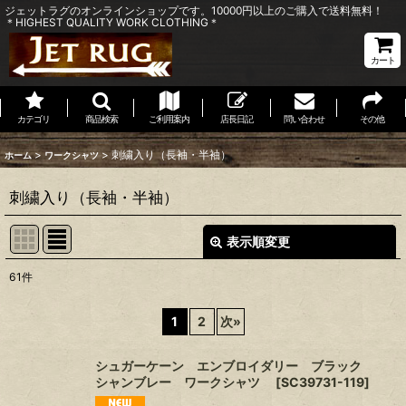
ジェットラグのオンラインショップです。10000円以上のご購入で送料無料！
＊HIGHEST QUALITY WORK CLOTHING＊
カート
カテゴリ
商品検索
ご利用案内
店長日記
問い合わせ
その他
>
>
刺繍入り（長袖・半袖）
ホーム
ワークシャツ
刺繍入り（長袖・半袖）
表示順変更
閉じる
61
件
表示数
:
1
2
次
»
並び順
:
シュガーケーン エンブロイダリー ブラック
シャンブレー ワークシャツ
[
SC39731-119
]
絞り込む