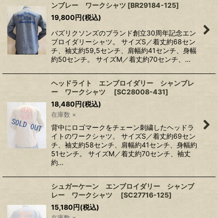
ンブレー ワークシャツ
[
BR29184-125
]
19,800
円
(税込)
バズリクソンズのブランド創立30周年記念エン
ブロイダリーシャツ。 サイズS／着丈約68セン
チ、袖丈約59,5センチ、肩幅約41センチ、身幅
約50センチ。 サイズM／着丈約70センチ、…
ヘッドライト エンブロイダリー シャンブレ
ー ワークシャツ
[
SC28008-431
]
18,480
円
(税込)
在庫数 ×
背中にロゴマークをチェーン刺繍したヘッドラ
イトのワークシャツ。 サイズS／着丈約69セン
チ、袖丈約58センチ、肩幅約41センチ、身幅約
51センチ。 サイズM／着丈約70センチ、袖丈
約…
シュガーケーン エンブロイダリー シャンブ
レー ワークシャツ
[
SC27716-125
]
15,180
円
(税込)
在庫数 ×