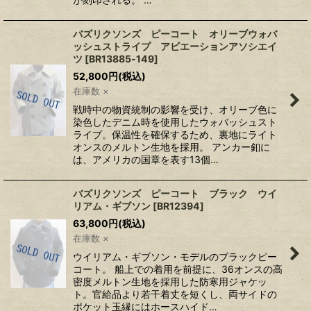
バズリクソンズ ピーコート オリーブウォバ
ッシュストライプ アビエーションアソシエイ
ツ
[
BR13885‐149
]
52,800
円
(税込)
在庫数 ×
戦時中の物資統制の影響を受け、オリーブ色に
染色したデニム時を使用したウォバッシュスト
ライプ。保温性を確保するため、裏地にライト
オンスのメルトン生地を採用。 アンカー釦に
は、アメリカの国章を表す13個…
バズリクソンズ ピーコート ブラック ウイ
リアム・ギブソン
[
BR12394
]
63,800
円
(税込)
在庫数 ×
ウイリアム・ギブソン・モデルのブラックピー
コート。 船上での着用を前提に、36オンスの高
密度メルトン生地を採用した防寒用ジャケッ
ト。官給品より若干着丈を短くし、両サイドの
ポケット玉縁にはホースハイド…