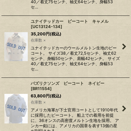
40／着丈75センチ、袖丈64センチ、身幅53
セ…
ユナイテッドカー ピーコート キャメル
[
UC13124-134
]
35,200
円
(税込)
在庫数 ×
ユナイテッドカーのウールメルトン生地のピー
コート。 サイズ38／着丈72,5センチ、袖丈62
センチ、身幅50センチ、肩幅42センチ。 サイズ
40／着丈75センチ、袖丈64センチ、身幅53
セ…
バズリクソンズ ピーコート ネイビー
[
BR11554
]
63,800
円
(税込)
在庫数 ×
アメリカ海軍が下士官用コートとして1910年代
に採用したピーコート。 船上での着用を前提
に、36オンスの高密度メルトン生地を採用。 ア
ンカー釦には、アメリカの国章を表す13個の星
が刻印される。 …