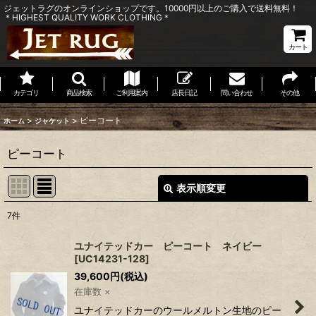
ジェットラグのオンラインショップです。10000円以上のご購入で送料無料！
＊HIGHEST QUALITY WORK CLOTHING＊
カート
カテゴリ
商品検索
ご利用案内
店長日記
問い合わせ
その他
>
>
ピーコート
ホーム
ジャケット
ピーコート
表示順変更
閉じる
7
件
表示数
:
ユナイテッドカー ピーコート ネイビー
[
UC14231-128
]
並び順
:
39,600
円
(税込)
在庫数 ×
絞り込む
ユナイテッドカーのウールメルトン生地のピー