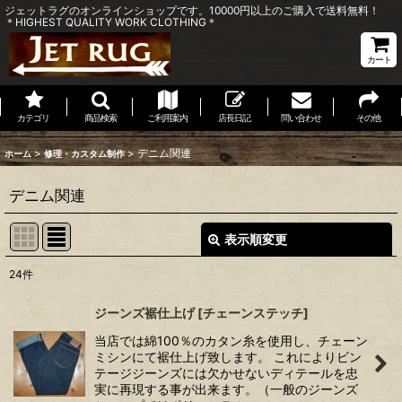
ジェットラグのオンラインショップです。10000円以上のご購入で送料無料！
＊HIGHEST QUALITY WORK CLOTHING＊
カート
カテゴリ
商品検索
ご利用案内
店長日記
問い合わせ
その他
>
>
デニム関連
ホーム
修理・カスタム制作
デニム関連
表示順変更
閉じる
24
件
表示数
:
ジーンズ裾仕上げ
[
チェーンステッチ
]
並び順
:
当店では綿100％のカタン糸を使用し、チェーン
ミシンにて裾仕上げ致します。 これによりビン
テージジーンズには欠かせないディテールを忠
絞り込む
実に再現する事が出来ます。（一般のジーンズ