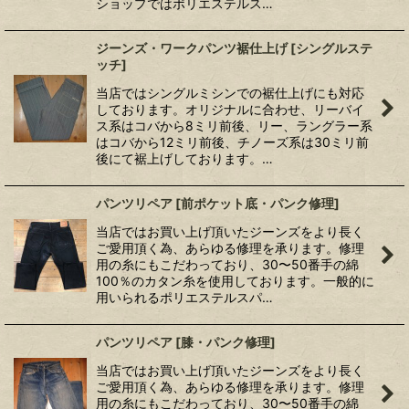
ショップではポリエステルス…
ジーンズ・ワークパンツ裾仕上げ
[
シングルステ
ッチ
]
当店ではシングルミシンでの裾仕上げにも対応
しております。オリジナルに合わせ、リーバイ
ス系はコバから8ミリ前後、リー、ラングラー系
はコバから12ミリ前後、チノーズ系は30ミリ前
後にて裾上げしております。…
パンツリペア
[
前ポケット底・パンク修理
]
当店ではお買い上げ頂いたジーンズをより長く
ご愛用頂く為、あらゆる修理を承ります。修理
用の糸にもこだわっており、30〜50番手の綿
100％のカタン糸を使用しております。一般的に
用いられるポリエステルスパ…
パンツリペア
[
膝・パンク修理
]
当店ではお買い上げ頂いたジーンズをより長く
ご愛用頂く為、あらゆる修理を承ります。修理
用の糸にもこだわっており、30〜50番手の綿