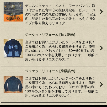
デニムジャケット、ベスト、ワークパンツに取
り付けられた背中心の擬似尾錠を、ビンテージ
の打ち抜き式の尾錠に交換いたします。 ＊安全
面に配慮した擬似二本針の尾錠を、あえて旧タ
イプに取り換えるリメイク…
ジャケットリフォーム
[
袖丈詰め
]
当店ではお買い上げ頂いたジーンズをより長く
ご愛用頂く為、あらゆる修理を承ります。修理
用の糸にもこだわっており、30〜50番手の綿
100％のカタン糸を使用しております。一般的に
用いられるポリエステルスパ…
ジャケットリフォーム
[
身幅詰め
]
当店ではお買い上げ頂いたジーンズをより長く
ご愛用頂く為、あらゆる修理を承ります。修理
用の糸にもこだわっており、30〜50番手の綿
100％のカタン糸を使用しております。一般的に
用いられるポリエステルスパ…