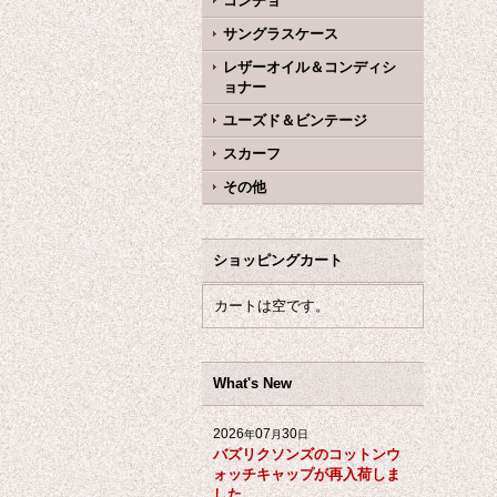
コンチョ
サングラスケース
レザーオイル＆コンディシ
ョナー
ユーズド＆ビンテージ
スカーフ
その他
ショッピングカート
カートは空です。
What's New
2026
07
30
年
月
日
バズリクソンズのコットンウ
ォッチキャップが再入荷しま
した。