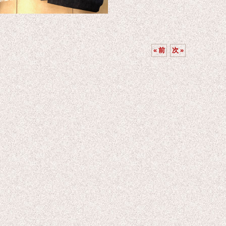
«
前
次
»