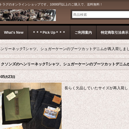
G＊ ジェットラグのオンラインショップです。10000円以上のご購入で、送料無料！
What's New
＊＊＊Pick Up＊＊＊
ご利用案内
特定商取引法表示
ヘンリーネックTシャツ、シュガーケーンのブーツカットデニムが再入荷しま
リクソンズのヘンリーネックTシャツ、シュガーケーンのブーツカットデニム
05
23
年
月
日
長らく欠品していたサイズが再入荷し