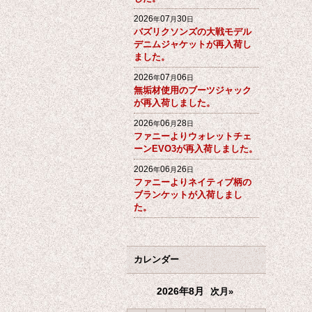
2026
07
30
年
月
日
バズリクソンズの大戦モデル
デニムジャケットが再入荷し
ました。
2026
07
06
年
月
日
無垢材使用のブーツジャック
が再入荷しました。
2026
06
28
年
月
日
ファニーよりウォレットチェ
ーンEVO3が再入荷しました。
2026
06
26
年
月
日
ファニーよりネイティブ柄の
ブランケットが入荷しまし
た。
カレンダー
2026年8月
次月»