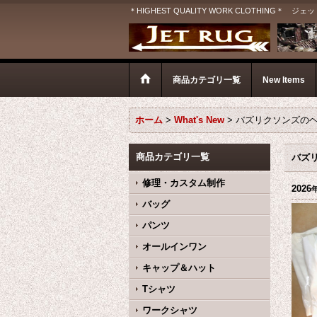
＊HIGHEST QUALITY WORK CLOTHIN
商品カテゴリ一覧
New Items
ホーム
>
What's New
>
バズリクソンズの
商品カテゴリ一覧
バズ
修理・カスタム制作
2026
バッグ
パンツ
オールインワン
キャップ＆ハット
Tシャツ
ワークシャツ