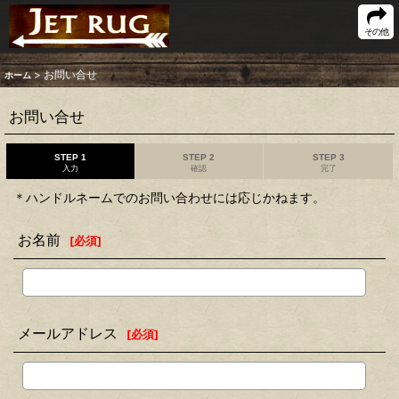
その他
>
お問い合せ
ホーム
お問い合せ
STEP 1
STEP 2
STEP 3
入力
確認
完了
＊ハンドルネームでのお問い合わせには応じかねます。
お名前
[
必須
]
メールアドレス
[
必須
]